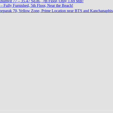
khumvit 77 – 35.47 Sq.m., 7th Floor, Only 1.69 MB!
 Fully Furnished, 5th Floor, Near the Beach!
oi Theparak 70, Yellow Zone, Prime Location near BTS and Kanchanaph