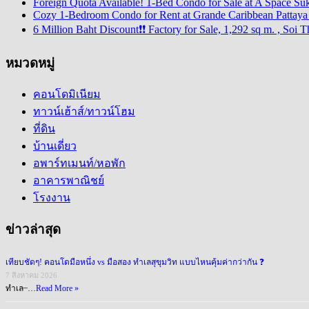
Foreign Quota Available! 1-Bed Condo for Sale at A Space Su
Cozy 1-Bedroom Condo for Rent at Grande Caribbean Pattaya –
6 Million Baht Discount❗❗ Factory for Sale, 1,292 sq m. , S
หมวดหมู่
คอนโดมิเนียม
ทาวน์เฮ้าส์/ทาวน์โฮม
ที่ดิน
บ้านเดี่ยว
อพาร์ทเมนท์/หอพัก
อาคารพาณิชย์
โรงงาน
ข่าวล่าสุด
เทียบชัดๆ! คอนโดมือหนึ่ง vs มือสอง ทำเลสุขุมวิท แบบไหนคุ้มค่ากว่ากัน ❓
7 สิงหาคม 2026
ทำเล ̶ …
Read More »