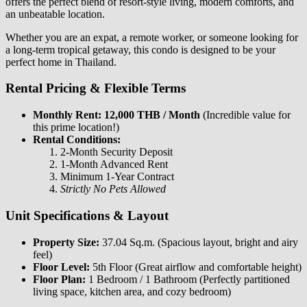
offers the perfect blend of resort-style living, modern comforts, and
an unbeatable location.
Whether you are an expat, a remote worker, or someone looking for
a long-term tropical getaway, this condo is designed to be your
perfect home in Thailand.
Rental Pricing & Flexible Terms
Monthly Rent:
12,000 THB / Month
(Incredible value for
this prime location!)
Rental Conditions:
2-Month Security Deposit
1-Month Advanced Rent
Minimum 1-Year Contract
Strictly No Pets Allowed
Unit Specifications & Layout
Property Size:
37.04 Sq.m. (Spacious layout, bright and airy
feel)
Floor Level:
5th Floor (Great airflow and comfortable height)
Floor Plan:
1 Bedroom / 1 Bathroom (Perfectly partitioned
living space, kitchen area, and cozy bedroom)