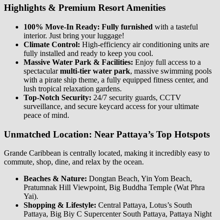
Highlights & Premium Resort Amenities
100% Move-In Ready:
Fully furnished
with a tasteful
interior. Just bring your luggage!
Climate Control:
High-efficiency air conditioning units are
fully installed and ready to keep you cool.
Massive Water Park & Facilities:
Enjoy full access to a
spectacular
multi-tier water park
, massive swimming pools
with a pirate ship theme, a fully equipped fitness center, and
lush tropical relaxation gardens.
Top-Notch Security:
24/7 security guards, CCTV
surveillance, and secure keycard access for your ultimate
peace of mind.
Unmatched Location: Near Pattaya’s Top Hotspots
Grande Caribbean is centrally located, making it incredibly easy to
commute, shop, dine, and relax by the ocean.
Beaches & Nature:
Dongtan Beach, Yin Yom Beach,
Pratumnak Hill Viewpoint, Big Buddha Temple (Wat Phra
Yai).
Shopping & Lifestyle:
Central Pattaya, Lotus’s South
Pattaya, Big Biy C Supercenter South Pattaya, Pattaya Night