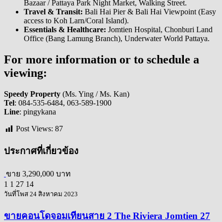
Bazaar / Pattaya Park Night Market, Walking Street.
Travel & Transit:
Bali Hai Pier & Bali Hai Viewpoint (Easy
access to Koh Larn/Coral Island).
Essentials & Healthcare:
Jomtien Hospital, Chonburi Land
Office (Bang Lamung Branch), Underwater World Pattaya.
For more information or to schedule a
viewing:
Speedy Property
(Ms. Ying / Ms. Kan)
Tel
: 084-535-6484, 063-589-1900
Line
: pingykana
Post Views:
87
ประกาศที่เกี่ยวข้อง
ขาย
3,290,000 บาท
1
1
27
14
วันที่โพส 24 สิงหาคม 2023
ขายคอนโดจอมเทียนสาย 2 The Riviera Jomtien 27