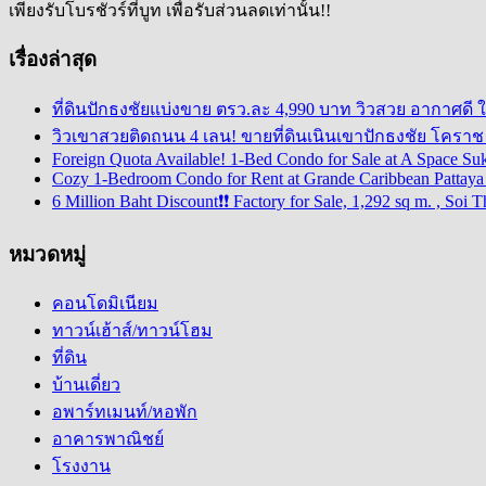
เพียงรับโบรชัวร์ที่บูท เพื่อรับส่วนลดเท่านั้น!!
เรื่องล่าสุด
ที่ดินปักธงชัยแบ่งขาย ตรว.ละ 4,990 บาท วิวสวย อากาศดี 
วิวเขาสวยติดถนน 4 เลน! ขายที่ดินเนินเขาปักธงชัย โคราช 5
Foreign Quota Available! 1-Bed Condo for Sale at A Space Su
Cozy 1-Bedroom Condo for Rent at Grande Caribbean Pattaya –
6 Million Baht Discount❗❗ Factory for Sale, 1,292 sq m. , S
หมวดหมู่
คอนโดมิเนียม
ทาวน์เฮ้าส์/ทาวน์โฮม
ที่ดิน
บ้านเดี่ยว
อพาร์ทเมนท์/หอพัก
อาคารพาณิชย์
โรงงาน