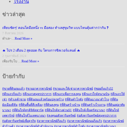
โรงงาน
ข่าวล่าสุด
เทียบชัดๆ! คอนโดมือหนึ่ง vs มือสอง ทำเลสุขุมวิท แบบไหนคุ้มค่ากว่ากัน ❓
7 สิงหาคม 2026
ทำเล ̶ …
Read More »
🔥 โปร 2 เดือน 2 สุดฮอต กับ โครงการซิลเวอร์แลนด์ 🔥
2 กุมภาพันธ์ 2024
เพียงรับโบ …
Read More »
ป้ายกำกับ
#ขายที่ดินถมแล้ว
#ขายอาคารพาณิชย์
#ขายและให้เช่าอาคารพาณิชย์
#ซอยกิ่งแก้ว32
#ตึกแถวกิ่งแก้ว
#ตึกแถวสมุทรปราการ
#ตึกแถวเพื่อการลงทุน
#ตึกแถวใกล้สนามบิน
#ตึกแถวให้
เช่า
#ทำเลค้าขาย
#ที่ดินถมแล้วพร้อมปลูกสร้าง
#ที่ดินทำโกดัง
#ที่ดินบางนาสำโรง
#ที่ดิน
ผังเมืองสีส้ม
#ที่ดินพื้นที่สีเหลือง
#ที่ดินลงทุน
#ที่ดินสร้างบ้าน
#ที่ดินสร้างโรงงาน
#ที่ดินอยู่อาศัย
บางนา
#ที่ดินใกล้ทรูดิจิทัลพาร์ค
#ที่ดินใกล้ทางด่วนS1
#ที่ดินใกล้เซ็นทรัลบางนา
#ที่ดินใกล้
เทพารักษ์
#ที่ดินใกล้ไบเทคบางนา
#ลงทุนอสังหาริมทรัพย์
#อสังหาริมทรัพย์สมุทรปราการ
#อสังหาริมทรัพย์เพื่อธุรกิจ
#อาคารพาณิชย์กิ่งแก้ว
#อาคารพาณิชย์ถนนกิ่งแก้ว
#อาคารพาณิชย์
ทำร้านค้า
#อาคารพาณิชย์ทำสำนักงาน
#อาคารพาณิชย์ทำโกดัง
#อาคารพาณิชย์บางนา