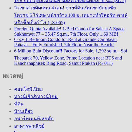
ใกล้ อบต.ภูหลวง เดินทางสะดวกเชื่อมต่อสาย 304 (SL-2)
วิวเขาสวยติดถนน 4 เลน! ขายที่ดินเนินเขาปักธงชัย
โคราช 5 ไร่เศษ หน้ากว้าง 108 ม. เหมาะทำรีสอร์ท-คาเฟ่
หรือซื้อเก็งกำไร (LS-065)
Foreign Quota Available! 1-Bed Condo for Sale at A Space
Sukhumvit 77 – 35.47 Sq.m., 7th Floor, Only 1.69 MB!
Cozy 1-Bedroom Condo for Rent at Grande Caribbean
Pattaya – Fully Furnished, 5th Floor, Near the Beach!
6 Million Baht Discount❗❗ Factory for Sale, 1,292 sq m. , Soi
Theparak 70, Yellow Zone, Prime Location near BTS and
Kanchanaphisek Ring Road, Samut Prakan (FS-011)
หมวดหมู่
คอนโดมิเนียม
ทาวน์เฮ้าส์/ทาวน์โฮม
ที่ดิน
บ้านเดี่ยว
อพาร์ทเมนท์/หอพัก
อาคารพาณิชย์