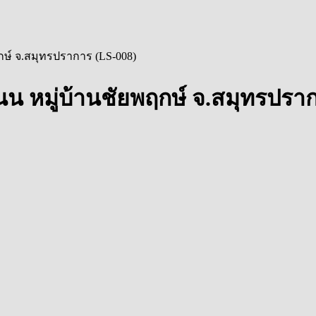
กษ์ จ.สมุทรปราการ (LS-008)
น หมู่บ้านชัยพฤกษ์ จ.สมุทรปรา